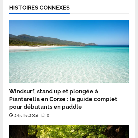
o
HISTOIRES CONNEXES
s
t
n
a
v
i
g
Windsurf, stand up et plongée à
Piantarella en Corse : le guide complet
a
pour débutants en paddle
t
24 juillet 2026
0
i