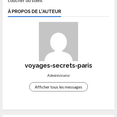
coucher du soleil.
À PROPOS DE L'AUTEUR
voyages-secrets-paris
Administrator
Afficher tous les messages
P