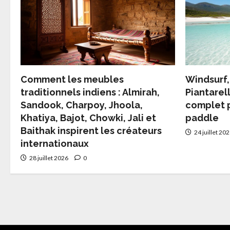
Comment les meubles
Windsurf,
traditionnels indiens : Almirah,
Piantarel
Sandook, Charpoy, Jhoola,
complet 
Khatiya, Bajot, Chowki, Jali et
paddle
Baithak inspirent les créateurs
24 juillet 20
internationaux
28 juillet 2026
0