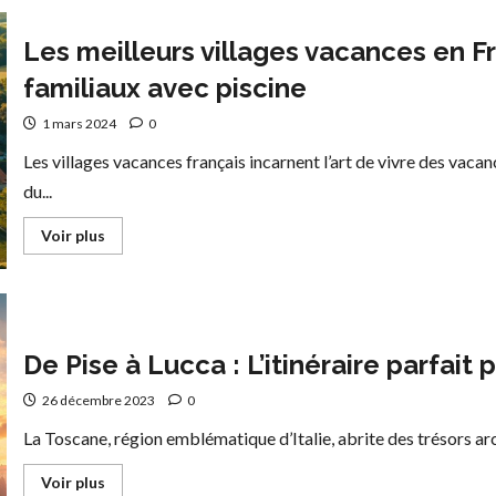
des
amoureux
à
Les meilleurs villages vacances en F
Florence
:
familiaux avec piscine
une
histoire
d’or
1 mars 2024
0
et
de
Les villages vacances français incarnent l’art de vivre des vacan
passion
du...
En
Voir plus
savoir
plus
sur
Les
meilleurs
villages
vacances
en
De Pise à Lucca : L’itinéraire parfait
France
:
26 décembre 2023
0
guide
complet
des
La Toscane, région emblématique d’Italie, abrite des trésors arc
clubs
familiaux
En
avec
Voir plus