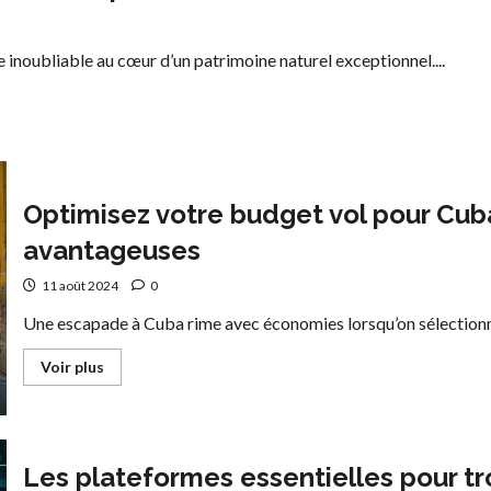
Guadeloupe
à
prix
avantageux
inoubliable au cœur d’un patrimoine naturel exceptionnel....
Optimisez votre budget vol pour Cuba
avantageuses
11 août 2024
0
Une escapade à Cuba rime avec économies lorsqu’on sélectionne l
En
Voir plus
savoir
plus
sur
Optimisez
votre
budget
Les plateformes essentielles pour tr
vol
pour